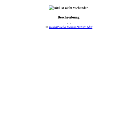
Beschreibung:
…
©
HeimatStudio Medien-Dienste GbR