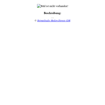
Beschreibung:
…
©
HeimatStudio Medien-Dienste GbR